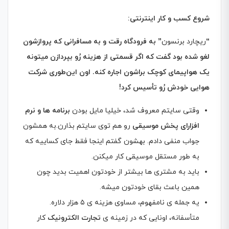
شروع کسب و کار اینترنتی
:
“
ریچارد برنسون
”
به فرودگاه رقت و به مسافرانی که پروازشون
لغو شده بود گفت که اگر قسمتی از هزینه رُو بپردازن میتونه
یک هواپیمای کوچک براشون اجاره کنه. اون این‌طوری شرکت
هوایی خودش رُو تأسیس کرد
!
وقتی سایتم معروف شد، خیلیا مایل بودن
برنامه ها و نرم
افزارای پخش موسیقی
رو هم توی سایتم بذارن.به همشون
جواب منفی دادم. بهشون گفتم اینجا فقط جای کساییه که
به طور مستقل موسیقی کار میکنن.
باید به مشتری ها بیشتر از خودتون اهمیت بدید چون
همین باعث بقای خودتون میشه.
یه جمله ی نامفهوم، مساوی هزینه ی ۵ هزار دلاره.
متأسفانه، اونایی که در زمینه ی
تجارت الکترونیک
کار