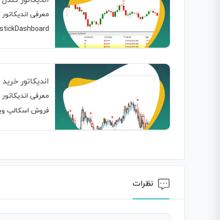
CandlestickDashboard یک داشبورد حرفه ای هست و دیگر
اندیکاتور خرید و فروش اس
فروش اسکالپ وی
نظرات