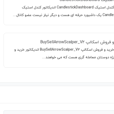
معرفی اندیکاتور کندل استیک CandlestickDashboard اندیکاتور کندل استیک
 نیلز نیست عضو کانال…
کالپ BuySellArrowScalper_V2
معرفی اندیکاتور خرید و فروش اسکالپ BuySellArrowScalper_V2 اندیکاتور خرید و
ژه دوستان معامله گری هست که می خواهند…