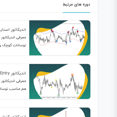
دوره های مرتبط
اندیکاتور اسنایپر niper
نوسانات کوچک و
اندیکاتور ForexHub Entry
هم مناسب نوسانات
اندیکاتور کندل استیک hboard