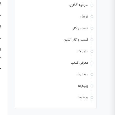
ا
سرمایه گذاری
د
فروش
ا
کسب و کار
د
کسب و کار آنلاین
ا
مدیریت
ه
معرفی کتاب
خ
موفقیت
وبینارها
ویدئوها