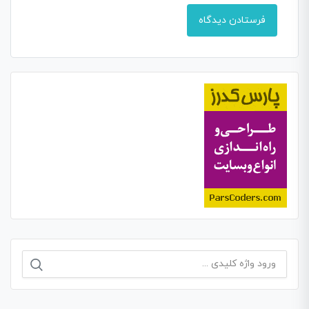
جستجو
برای: