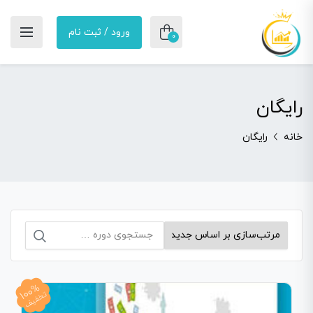
ورود / ثبت نام
0
رایگان
خانه
رایگان
جستجو
برای:
100%
تخفیف