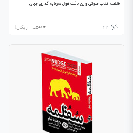
خلاصه کتاب صوتی وارن بافت غول سرمایه گذاری جهان
محدوده
143
15000
–
رایگان!
قیمت:
15000
تا
رایگان!