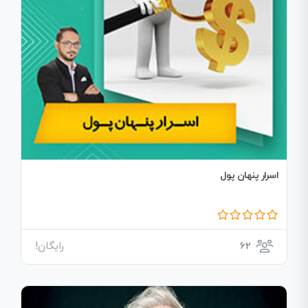
اسرار پنهان پول
62
رایگان!